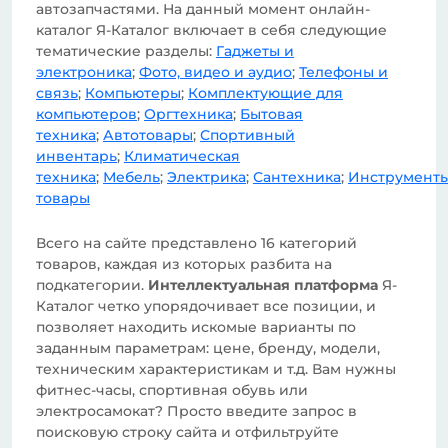
автозапчастями. На данный момент онлайн-
каталог Я-Каталог включает в себя следующие
тематические разделы:
Гаджеты и
электроника
;
Фото, видео и аудио
;
Телефоны и
связь
;
Компьютеры
;
Комплектующие для
компьютеров
;
Оргтехника
;
Бытовая
техника
;
Автотовары
;
Спортивный
инвентарь
;
Климатическая
техника
;
Мебель
;
Электрика
;
Сантехника
;
Инструмент
товары
Всего на сайте представлено 16 категорий
товаров, каждая из которых разбита на
подкатегории.
Интеллектуальная платформа
Я-
Каталог четко упорядочивает все позиции, и
позволяет находить искомые варианты по
заданным параметрам: цене, бренду, модели,
техническим характеристикам и т.д. Вам нужны
фитнес-часы, спортивная обувь или
электросамокат? Просто введите запрос в
поисковую строку сайта и отфильтруйте