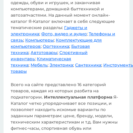
одежды, обуви и игрушек, и заканчивая
компьютерами, домашней быттехникой и
автозапчастями. На данный момент онлайн-
каталог Я-Каталог включает в себя следующие
тематические разделы:
Гаджеты и
электроника
;
Фото, видео и аудио
;
Телефоны и
связь
;
Компьютеры
;
Комплектующие для
компьютеров
;
Оргтехника
;
Бытовая
техника
;
Автотовары
;
Спортивный
инвентарь
;
Климатическая
техника
;
Мебель
;
Электрика
;
Сантехника
;
Инструмент
товары
Всего на сайте представлено 16 категорий
товаров, каждая из которых разбита на
подкатегории.
Интеллектуальная платформа
Я-
Каталог четко упорядочивает все позиции, и
позволяет находить искомые варианты по
заданным параметрам: цене, бренду, модели,
техническим характеристикам и т.д. Вам нужны
фитнес-часы, спортивная обувь или