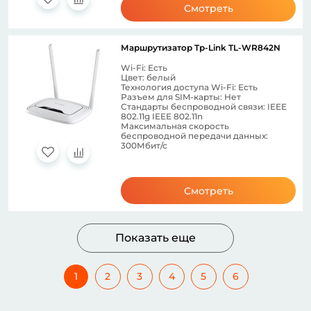
Смотреть
Маршрутизатор Tp-Link TL-WR842N
Wi-Fi: Есть
Цвет: белый
Технология доступа Wi-Fi: Есть
Разъем для SIM-карты: Нет
Стандарты беспроводной связи: IEEE
802.11g IEEE 802.11n
Максимальная скорость
беспроводной передачи данных:
300Мбит/с
Смотреть
Показать еще
1
2
3
4
5
6